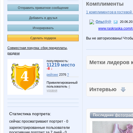
Комплименты
Отправить приватное сообщение
1 комплиментов в гостевой 
Добавить в друзья
Ольг@@
20.06.20
Игнорировать
www.raskraska.com/ra
Сделать подарок
Вы не авторизованы! Чтоб
Совместная покупка: сбор предоплаты,
раздачи
популярность:
Метки лидеров
11219 место
-8 ↓
рейтинг
2376
?
Привилегированный
пользователь
4
Интервью
уровня
Статистика портрета:
Последние
фотогра
сейчас просматривают портрет - 0
зарегистрированные пользователи
посетившие портрет за 7 дней - 0