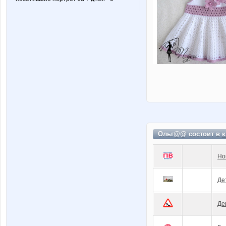
Ольг@@ состоит в
к
Но
Де
Де